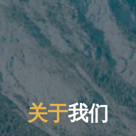
关
于
我
们