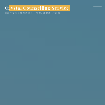
跳
Crystal Counselling Service
至
墨尔本专业心理咨询辅导 - 中文, 普通话, ​​广东话
内
容