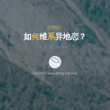
心理选文
如
何
维
系
异
地
恋
？
2 2 月, 2018
Crystal Counselling Service